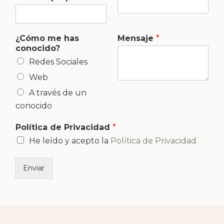
o
¿
C
ó
¿Cómo me has
Mensaje
*
m
conocido?
o
T
Redes Sociales
e
Web
l
e
A través de un
f
conocido
o
n
Política de Privacidad
*
o
He leído y acepto la
Política de Privacidad
Enviar