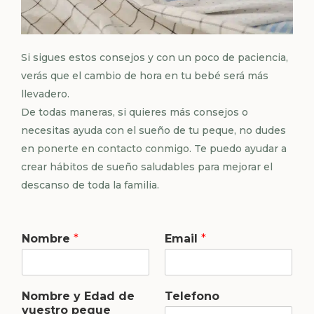
Si sigues estos consejos y con un poco de paciencia,
verás que el cambio de hora en tu bebé será más
llevadero.
De todas maneras, si quieres más consejos o
necesitas ayuda con el sueño de tu peque, no dudes
en
ponerte en contacto conmigo
. Te puedo ayudar a
crear hábitos de sueño saludables para mejorar el
descanso de toda la familia.
v
Nombre
*
Email
*
u
e
s
t
Nombre y Edad de
Telefono
r
vuestro peque