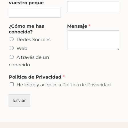
vuestro peque
e
N
o
m
¿Cómo me has
Mensaje
*
b
conocido?
r
e
Redes Sociales
Web
A través de un
conocido
Política de Privacidad
*
He leído y acepto la
Política de Privacidad
Enviar